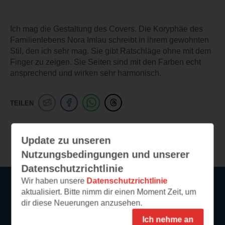
Ich mag die Gestaltung des Covers. Die Koryphäe des
Familienlebens Nora Imlau schreibt in ihrem gewohnten
Stil, den ich sehr mag. Sie gibt Ratschläge ohne mit dem
Finger zu zeigen. Sie Seiten sind mit den Farben echt
ansprechend und wirken sehr harmonisch.
TEILEN
Weitere Leseeindrücke
Update zu unseren
Nutzungsbedingungen und unserer
Datenschutzrichtlinie
Wir haben unsere
Datenschutzrichtlinie
aktualisiert. Bitte nimm dir einen Moment Zeit, um
Service
dir diese Neuerungen anzusehen.
Ich nehme an