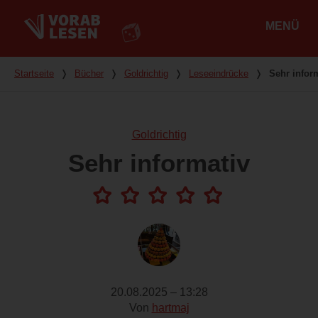
MENÜ
Hauptmenü
Du bist hier
Startseite
❭
Bücher
❭
Goldrichtig
❭
Leseeindrücke
❭
Sehr infor
Goldrichtig
Sehr informativ
20.08.2025 – 13:28
Von
hartmaj