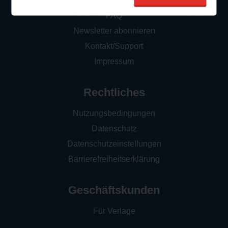
So funktioniert‘s
FAQ
Newsletter abonnieren
Kontakt/Support
Impressum
Rechtliches
Nutzungsbedingungen
Datenschutz
Datenschutzeinstellungen
Barrierefreiheitserklärung
Geschäftskunden
Für Verlage