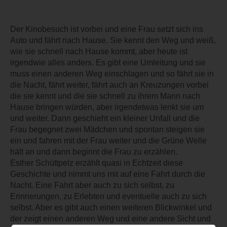
Der Kinobesuch ist vorbei und eine Frau setzt sich ins
Auto und fährt nach Hause. Sie kennt den Weg und weiß,
wie sie schnell nach Hause kommt, aber heute ist
irgendwie alles anders. Es gibt eine Umleitung und sie
muss einen anderen Weg einschlagen und so fährt sie in
die Nacht, fährt weiter, fährt auch an Kreuzungen vorbei
die sie kennt und die sie schnell zu ihrem Mann nach
Hause bringen würden, aber irgendetwas lenkt sie um
und weiter. Dann geschieht ein kleiner Unfall und die
Frau begegnet zwei Mädchen und spontan steigen sie
ein und fahren mit der Frau weiter und die Grüne Welle
hält an und dann beginnt die Frau zu erzählen.
Esther Schüttpelz erzählt quasi in Echtzeit diese
Geschichte und nimmt uns mit auf eine Fahrt durch die
Nacht. Eine Fahrt aber auch zu sich selbst, zu
Erinnerungen, zu Erlebten und eventuelle auch zu sich
selbst. Aber es gibt auch einen weiteren Blickwinkel und
der zeigt einen anderen Weg und eine andere Sicht und