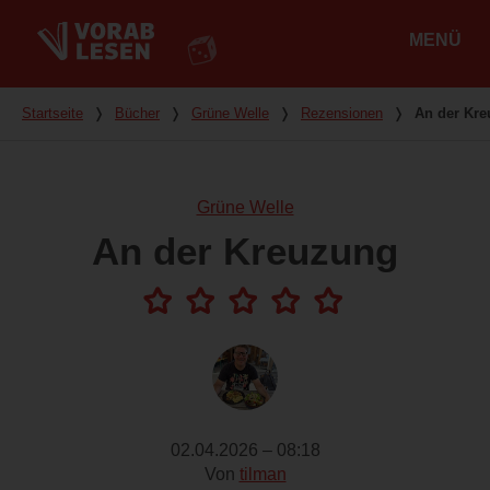
MENÜ
Hauptmenü
Du bist hier
Startseite
❭
Bücher
❭
Grüne Welle
❭
Rezensionen
❭
An der Kr
Grüne Welle
An der Kreuzung
02.04.2026 – 08:18
Von
tilman