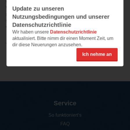
wir stehen an der Kreuzung und wissen nicht, welcher
Update zu unseren
Weg der richtige ist. Ein ganz starkes Buch, wo man
selbst am Steuer sitz und die Frau kann jeder von uns
Nutzungsbedingungen und unserer
sein und auf den wenigen Seiten des Buches passiert so
Datenschutzrichtlinie
viel und verändert irgendwie alles. Stark!
Wir haben unsere
Datenschutzrichtlinie
aktualisiert. Bitte nimm dir einen Moment Zeit, um
dir diese Neuerungen anzusehen.
TEILEN
Ich nehme an
Weitere Rezensionen
Service
So funktioniert‘s
FAQ