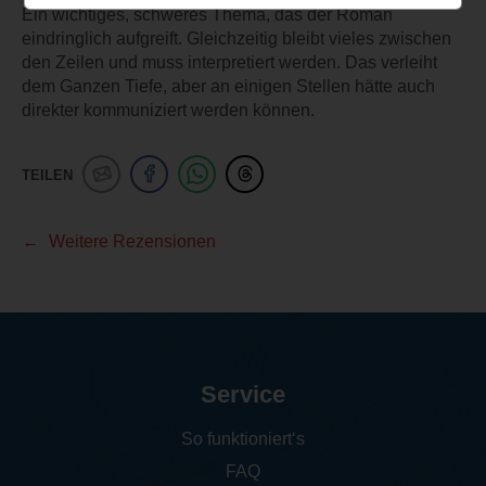
Ein wichtiges, schweres Thema, das der Roman
eindringlich aufgreift. Gleichzeitig bleibt vieles zwischen
den Zeilen und muss interpretiert werden. Das verleiht
dem Ganzen Tiefe, aber an einigen Stellen hätte auch
direkter kommuniziert werden können.
TEILEN
Weitere Rezensionen
Service
So funktioniert‘s
FAQ