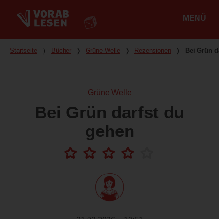
MENÜ
Hauptmenü
Du bist hier
Startseite
❭
Bücher
❭
Grüne Welle
❭
Rezensionen
❭
Bei Grün d
Grüne Welle
Bei Grün darfst du
gehen