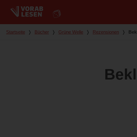
Du bist hier
Startseite
❭
Bücher
❭
Grüne Welle
❭
Rezensionen
❭
Bek
Bek