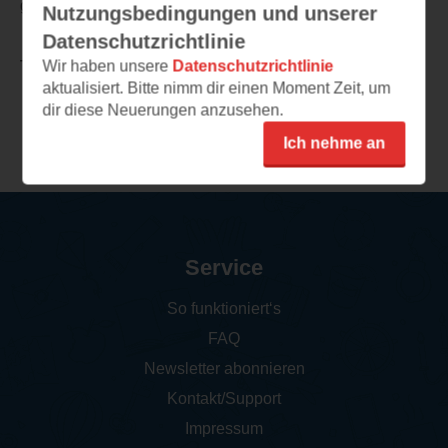
ganz zufrieden gestellt zurücklässt.
Nutzungsbedingungen und unserer
Datenschutzrichtlinie
Wir haben unsere
Datenschutzrichtlinie
TEILEN
aktualisiert. Bitte nimm dir einen Moment Zeit, um
dir diese Neuerungen anzusehen.
Weitere Rezensionen
Ich nehme an
Service
So funktioniert‘s
FAQ
Newsletter abonnieren
Kontakt/Support
Impressum