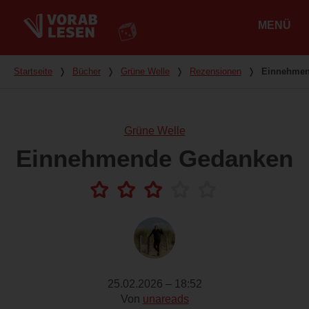
MENÜ
Hauptmenü
Du bist hier
Startseite
❭
Bücher
❭
Grüne Welle
❭
Rezensionen
❭
Einnehmen
Grüne Welle
Einnehmende Gedanken
25.02.2026 – 18:52
Von
unareads