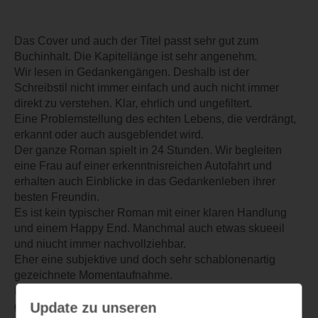
Das Cover und auch der Titel passt sehr gut zum
Buchinhalt. Die Kapitellänge ist sehr angenehm.
Wir lesen in Gedankengängen. Deshalb ist der
Schreibstil nicht immer einfach und auch nicht immer
direkt zu verstehen. Klar, ehrlich und ungefiltert.
Eine Problemstellung des echten Lebens, die verdrängt,
erkannt oder auch ausgeblendet wird.
Der ganze Roman spielt in 24 Stunden. Wir begleiten
eine Frau auf einer erkenntnisreichen Autofahrt und
erhalten auch Einblicke in das Gedankenleben ihrer
besten Freundin.
Es ist kein typischer Roman mit einer klaren Handlung
und einem Happy End. Manchmal auch etwas skueeil
und niucht immer nachvollziehbar.
Eher eine subjektive und doch sehr schablonenartig
gezeichnete Momentaufnahme.
Ich finde es sehr spannend gemacht und habe das Buch
Update zu unseren
ganz gerne gelesen, auch wenn das Ende einen nicht