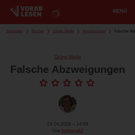
MENÜ
Hauptmenü
Du bist hier
Startseite
❭
Bücher
❭
Grüne Welle
❭
Rezensionen
❭
Falsche A
Grüne Welle
Falsche Abzweigungen
24.04.2026 – 14:04
Von
barbara62