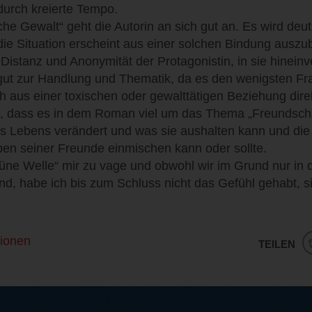
durch kreierte Tempo.
e Gewalt“ geht die Autorin an sich gut an. Es wird deutl
die Situation erscheint aus einer solchen Bindung ausz
r Distanz und Anonymität der Protagonistin, in sie hinein
gut zur Handlung und Thematik, da es den wenigsten Fr
ch aus einer toxischen oder gewalttätigen Beziehung dire
, dass es in dem Roman viel um das Thema „Freundschaf
es Lebens verändert und was sie aushalten kann und die
ben seiner Freunde einmischen kann oder sollte.
rüne Welle“ mir zu vage und obwohl wir im Grund nur in
ind, habe ich bis zum Schluss nicht das Gefühl gehabt, s
ionen
TEILEN