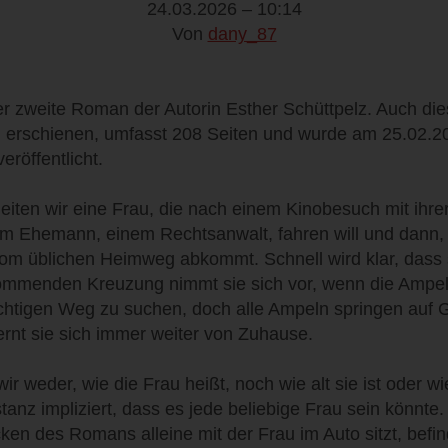
24.03.2026 – 10:14
Von
dany_87
er zweite Roman der Autorin Esther Schüttpelz. Auch die
 erschienen, umfasst 208 Seiten und wurde am 25.02.2
eröffentlicht.
iten wir eine Frau, die nach einem Kinobesuch mit ihre
m Ehemann, einem Rechtsanwalt, fahren will und dann, 
om üblichen Heimweg abkommt. Schnell wird klar, dass s
kommenden Kreuzung nimmt sie sich vor, wenn die Ampel r
htigen Weg zu suchen, doch alle Ampeln springen auf 
ernt sie sich immer weiter von Zuhause.
ir weder, wie die Frau heißt, noch wie alt sie ist oder wi
anz impliziert, dass es jede beliebige Frau sein könnte.
en des Romans alleine mit der Frau im Auto sitzt, befin