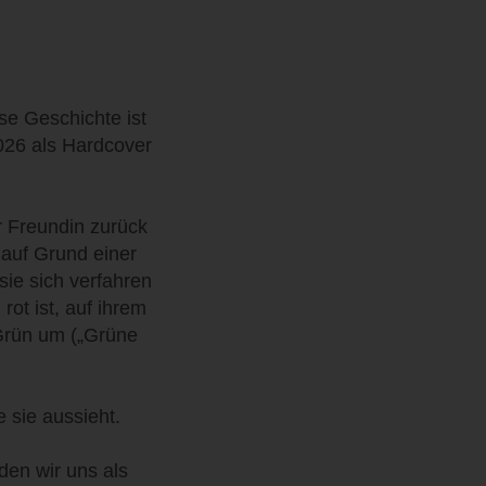
se Geschichte ist
026 als Hardcover
r Freundin zurück
auf Grund einer
ie sich verfahren
ot ist, auf ihrem
Grün um („Grüne
e sie aussieht.
den wir uns als