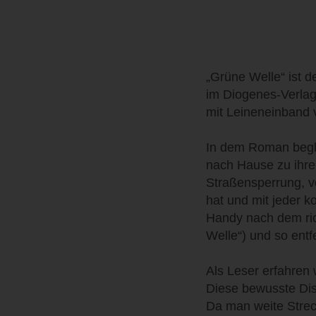
„Grüne Welle“ ist d
im Diogenes-Verlag
mit Leineneinband v
In dem Roman begle
nach Hause zu ihre
Straßensperrung, v
hat und mit jeder 
Handy nach dem ric
Welle“) und so entf
Als Leser erfahren w
Diese bewusste Dist
Da man weite Streck