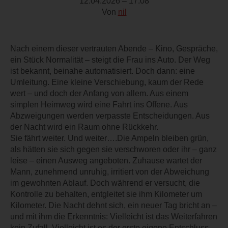
12.04.2026 – 17:08
Von
nil
Nach einem dieser vertrauten Abende – Kino, Gespräche,
ein Stück Normalität – steigt die Frau ins Auto. Der Weg
ist bekannt, beinahe automatisiert. Doch dann: eine
Umleitung. Eine kleine Verschiebung, kaum der Rede
wert – und doch der Anfang von allem. Aus einem
simplen Heimweg wird eine Fahrt ins Offene. Aus
Abzweigungen werden verpasste Entscheidungen. Aus
der Nacht wird ein Raum ohne Rückkehr.
Sie fährt weiter. Und weiter….Die Ampeln bleiben grün,
als hätten sie sich gegen sie verschworen oder ihr – ganz
leise – einen Ausweg angeboten. Zuhause wartet der
Mann, zunehmend unruhig, irritiert von der Abweichung
im gewohnten Ablauf. Doch während er versucht, die
Kontrolle zu behalten, entgleitet sie ihm Kilometer um
Kilometer. Die Nacht dehnt sich, ein neuer Tag bricht an –
und mit ihm die Erkenntnis: Vielleicht ist das Weiterfahren
kein Zufall. Vielleicht ist es der erste eigene Entschluss