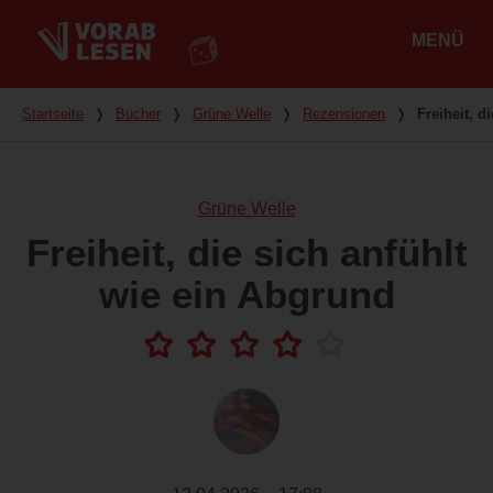
MENÜ
Hauptmenü
Du bist hier
Startseite
❭
Bücher
❭
Grüne Welle
❭
Rezensionen
❭
Freiheit, d
Grüne Welle
Freiheit, die sich anfühlt
wie ein Abgrund