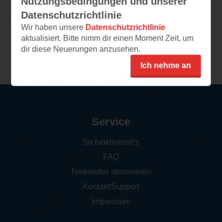
Nutzungsbedingungen und unserer
Datenschutzrichtlinie
TEILEN
Wir haben unsere
Datenschutzrichtlinie
aktualisiert. Bitte nimm dir einen Moment Zeit, um
dir diese Neuerungen anzusehen.
Weitere Rezensionen
Ich nehme an
Service
So funktioniert‘s
FAQ
Newsletter abonnieren
Kontakt/Support
Impressum