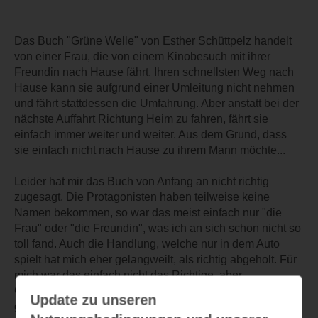
Das Buch "Grüne Welle" von Esther Schüttpelz handelt
von einer Frau, die von einem Kinobesuch mit ihrer
Freundin nach Hause fährt. Ihren schnellsten Weg nach
Hause kann sie aufgrund einer Umleitung nicht nehmen
und fährt stattdessen die Umfahrung. Aber anstatt bei der
nächste Auffahrt Richtung Heim zu fahren, fährt sie
einfach immer weiter und weiter. Aus dem Grund, dass
sie einfach nicht nach Hause zu ihrem Mann möchte...
Leider hat mir das Buch von Anfang an nicht richtig
zugesagt. Die Protagonisten haben teilweise keine
Namen bekommen, so war das meist einfach nur "die
Frau" oder "die Freundin", was ich an sich schon nicht so
toll fand. Auch die Handlung, welche nur in dem Auto
spielt hat mich eher gelangweilt, als richtig abgeholt. Für
mich war das einfach nicht das Richtige, aber
Geschmäcker sind verschieden und jemand anderem
Update zu unseren
gefällt das Buch wahrscheinlich richtig gut.