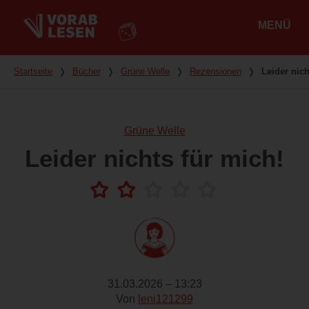
MENÜ
Hauptmenü
Du bist hier
Startseite
❭
Bücher
❭
Grüne Welle
❭
Rezensionen
❭
Leider nich
Grüne Welle
Leider nichts für mich!
31.03.2026 – 13:23
Von
leni121299