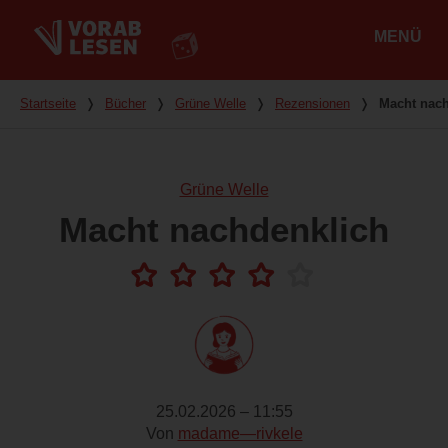
MENÜ
Hauptmenü
Du bist hier
Startseite
❭
Bücher
❭
Grüne Welle
❭
Rezensionen
❭
Macht nach
Grüne Welle
Macht nachdenklich
25.02.2026 – 11:55
Von
madame—rivkele