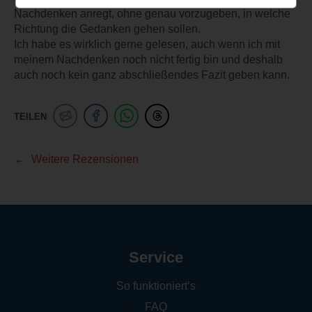
Nachdenken anregt, ohne genau vorzugeben, in welche
Richtung die Gedanken gehen sollen.
Ich habe es wirklich gerne gelesen, auch wenn ich mit
meinem Nachdenken noch nicht fertig bin und deshalb
auch noch kein ganz abschließendes Fazit geben kann.
TEILEN
Weitere Rezensionen
Service
So funktioniert‘s
FAQ