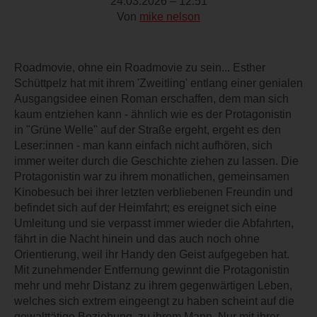
24.03.2026 – 12:51
Von
mike nelson
Roadmovie, ohne ein Roadmovie zu sein... Esther
Schüttpelz hat mit ihrem 'Zweitling' entlang einer genialen
Ausgangsidee einen Roman erschaffen, dem man sich
kaum entziehen kann - ähnlich wie es der Protagonistin
in "Grüne Welle" auf der Straße ergeht, ergeht es den
Leser:innen - man kann einfach nicht aufhören, sich
immer weiter durch die Geschichte ziehen zu lassen. Die
Protagonistin war zu ihrem monatlichen, gemeinsamen
Kinobesuch bei ihrer letzten verbliebenen Freundin und
befindet sich auf der Heimfahrt; es ereignet sich eine
Umleitung und sie verpasst immer wieder die Abfahrten,
fährt in die Nacht hinein und das auch noch ohne
Orientierung, weil ihr Handy den Geist aufgegeben hat.
Mit zunehmender Entfernung gewinnt die Protagonistin
mehr und mehr Distanz zu ihrem gegenwärtigen Leben,
welches sich extrem eingeengt zu haben scheint auf die
gewalttätige Beziehung. zu ihrem Mann. Nur mit ihrer