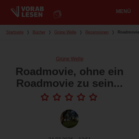
MENÜ
Hauptmenü
Du bist hier
Startseite
❭
Bücher
❭
Grüne Welle
❭
Rezensionen
❭
Roadmovie,
Grüne Welle
Roadmovie, ohne ein
Roadmovie zu sein...