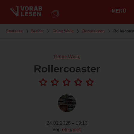
MENÜ
Hauptmenü
Du bist hier
Startseite
❭
Bücher
❭
Grüne Welle
❭
Rezensionen
❭
Rollercoas
Grüne Welle
Rollercoaster
24.02.2026 – 19:13
Von
elenanett