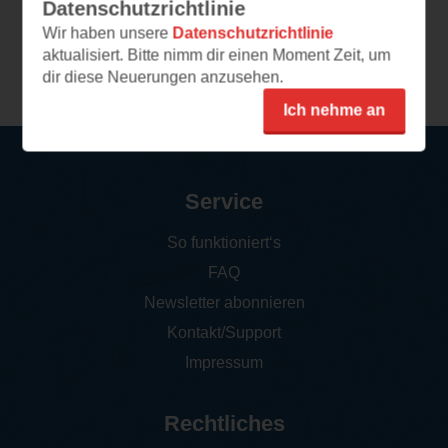
Datenschutzrichtlinie
Wir haben unsere
Datenschutzrichtlinie
aktualisiert. Bitte nimm dir einen Moment Zeit, um
Weitere Rezensionen
dir diese Neuerungen anzusehen.
Ich nehme an
Service
So funktioniert‘s
FAQ
Newsletter abonnieren
Kontakt/Support
Impressum
Rechtliches