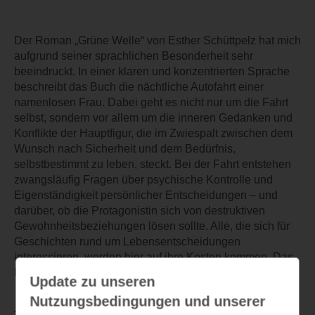
Der Roman „Grüne Welle“ von Esther Schüttpelz hat mich
aufgrund seiner sprachlichen Besonderheit sehr
beeindruckt. In einer klaren und konzentrierten Sprache
beschreibt das Buch die nächtliche Autofahrt einer
namenlosen Frau. Dabei geht es nicht nur um die Fahrt
selbst, sondern vor allem um die inneren Gedanken und
Konflikte der Hauptfigur, die im Zwiespalt zwischen dem
Wunsch nach Sicherheit und dem Bedürfnis,
selbstbestimmt zu leben, steckt. Bei der Fahrt entstehen
zwangsläufig Fragen über psychische Kontrolle und
Eigenständigkeit persönlicher Entscheidungen – und
darüber, ob die Protagonistin sich von destruktiven
Gewohnheitsbeziehungen lösen sollte. Alle, die sich für
Geschichten rund um Lebensentscheidungen
interessieren, werden hier auf ihre Kosten kommen. Das
Buch ist absolut empfehlenswert.
Update zu unseren
Nutzungsbedingungen und unserer
TEILEN