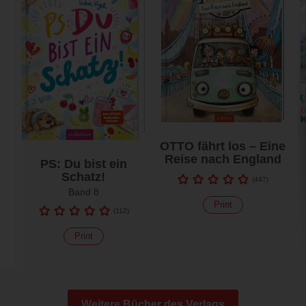
OTTO fährt los – Eine
Reise nach England
PS: Du bist ein
Schatz!
(
447
)
Band 8
Print
(
112
)
Print
Weitere Bücher des Verlags