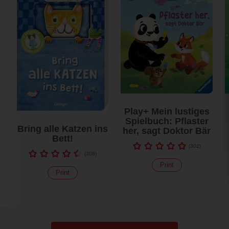
Play+ Mein lustiges
Spielbuch: Pflaster
Bring alle Katzen ins
her, sagt Doktor Bär
Bett!
(
302
)
(
308
)
Print
Print