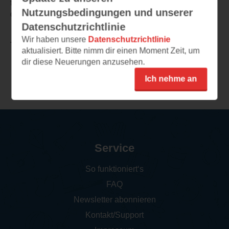
täglichen Impuls zu Rate zu ziehen. Ich bin neugierig auf
Nutzungsbedingungen und unserer
die anderen Motive und Manifestations-Tipps.
Datenschutzrichtlinie
Wir haben unsere
Datenschutzrichtlinie
TEILEN
aktualisiert. Bitte nimm dir einen Moment Zeit, um
dir diese Neuerungen anzusehen.
Weitere Leseeindrücke
Ich nehme an
Service
So funktioniert‘s
FAQ
Newsletter abonnieren
Kontakt/Support