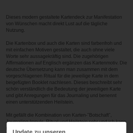
Dieses modern gestaltete Kartendeck zur Manifestation
von Wünschen macht direkt Lust auf die tägliche
Nutzung.
Die Kartenbox und auch die Karten sind farbenfroh und
mit einfachen Motiven gestaltet, die auch ohne viele
Worte sehr aussagekräftig sind. Die zugehörigen
Affirmationen auf Englisch ergänzen das Kartenmotiv. Die
deutsche Übersetzung kann man zusammen mit dem
vorgeschlagenen Ritual für die jeweilige Karte in dem
beigefügten Booklet nachlesen. Dieses beschreibt sehr
schön verständlich die Bedeutung der jeweiligen Karte
und gibt Anregungen für das Journaling und benennt
einen unterstützenden Heilstein.
Mit gefällt die Kombination von Karten-"Botschaft",
Journaling-Impuls, Ritual und Heilstein sehr und ich kann
mir sehr gut vorstellen, dieses Kartenset für einen
Update zu unseren