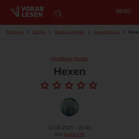
MENÜ
Hauptmenü
Du bist hier
Startseite
❭
Bücher
❭
Heartless Hunter
❭
Leseeindrücke
❭
Hexe
Heartless Hunter
Hexen
14.04.2025 – 22:40
Von
balos234