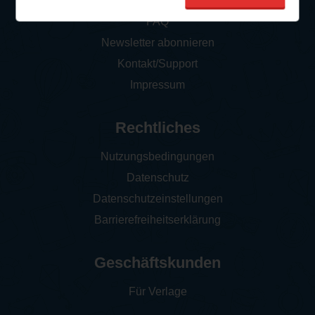
So funktioniert‘s
FAQ
Newsletter abonnieren
Kontakt/Support
Impressum
Rechtliches
Nutzungsbedingungen
Datenschutz
Datenschutzeinstellungen
Barrierefreiheitserklärung
Geschäftskunden
Für Verlage