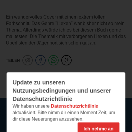
Ein wundervolles Cover mit einem extrem tollen
Farbschnitt. Das Genre "Hexen" war bisher nicht so mein
Thema. Allerdings würde ich es bei diesem Buch gerne
mal testen. Die Thematik mit verborgenen Hexen und das
Überlisten der Jäger hört sich schon gut an.
TEILEN
Weitere Leseeindrücke
Update zu unseren
Nutzungsbedingungen und unserer
Datenschutzrichtlinie
Wir haben unsere
Datenschutzrichtlinie
aktualisiert. Bitte nimm dir einen Moment Zeit, um
Service
dir diese Neuerungen anzusehen.
Ich nehme an