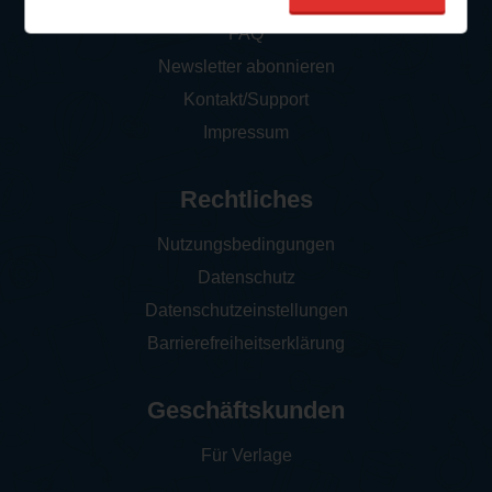
So funktioniert‘s
FAQ
Newsletter abonnieren
Kontakt/Support
Impressum
Rechtliches
Nutzungsbedingungen
Datenschutz
Datenschutzeinstellungen
Barrierefreiheitserklärung
Geschäftskunden
Für Verlage