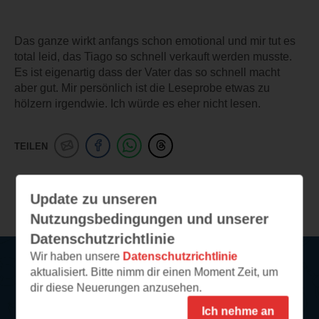
Das ganze wirkt anfangs schon emotional und mir tut es
total leid, das Tiago so schnell verkauft werden musste.
Es ist eigenartig dass der Vater das so schnell macht
aber gut. Mir persönlich ist die Leseprobe etwas zu
hölzern irgendwie. Ich würde es eher nicht lesen.
TEILEN
Weitere Leseeindrücke
Update zu unseren
Nutzungsbedingungen und unserer
Datenschutzrichtlinie
Wir haben unsere
Datenschutzrichtlinie
aktualisiert. Bitte nimm dir einen Moment Zeit, um
Service
dir diese Neuerungen anzusehen.
Ich nehme an