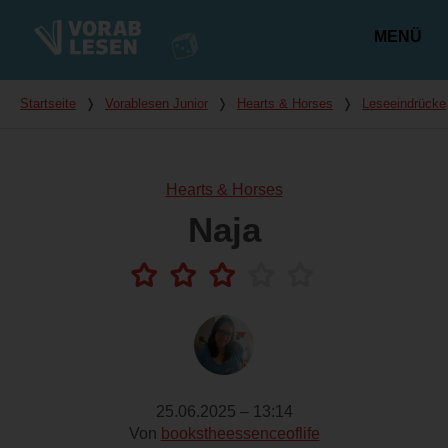
MENÜ
Hauptmenü
Du bist hier
Startseite
❭
Vorablesen Junior
❭
Hearts & Horses
❭
Leseeindrücke
Hearts & Horses
Naja
25.06.2025 – 13:14
Von
bookstheessenceoflife