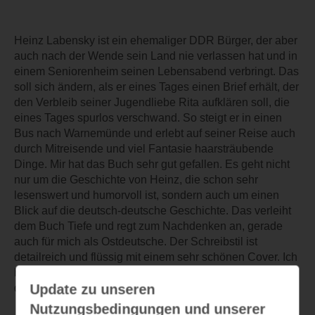
Heinz Labensky ist ein ehemaliger DDR Bürger, der aber
auch nach der Wende sein Land nie verlassen hat und in
einem Seniorenheim seinen Lebensabend verbringt. Das
soll sich ändern, als er eines Tages einen Brief erhält, der
den Verbleib seiner Jugendliebe Rita aufklären soll, die
eines Tages spurlos verschwand. So steigt er in einen
Bus nach Warnemünde und erlebt auf seiner Reise auch
durch Mitreisende und viel Fantasie haarsträubende
Dinge. Mir hat das Buch sehr gut gefallen. Es geht nicht
nur um die Geschichte von Heinz, die schon sehr
lesenswert und humorvoll ist, sondern auch um einen
Blick auf die deutsch-deutsche Geschichte. Das verleiht
dem Buch Tiefe und regt zum Nachdenken an, gerade
auch für mich als Ostdeutsche. Der Schreibstil ist
detailreich und flüssig mit einem sehr schönen Cover. Ich
habe mich richtig gut unterhalten gefühlt und empfehle
Update zu unseren
das Buch sehr gerne weiter.
Nutzungsbedingungen und unserer