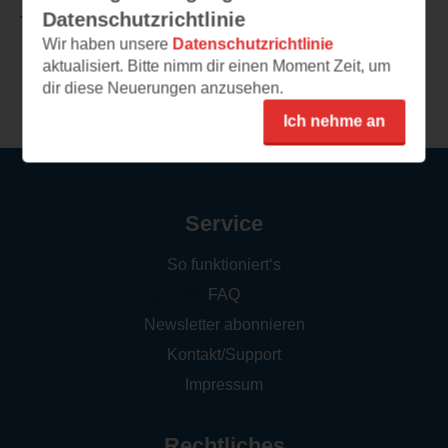
Datenschutzrichtlinie
TEILEN
Wir haben unsere
Datenschutzrichtlinie
aktualisiert. Bitte nimm dir einen Moment Zeit, um
Weitere Rezensionen
dir diese Neuerungen anzusehen.
Ich nehme an
Service
So funktioniert‘s
FAQ
Newsletter abonnieren
Kontakt/Support
Impressum
Rechtliches