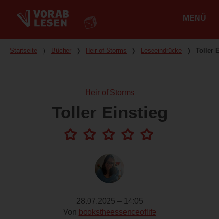
MENÜ
Hauptmenü
Du bist hier
Startseite
❭
Bücher
❭
Heir of Storms
❭
Leseeindrücke
❭
Toller 
Heir of Storms
Toller Einstieg
28.07.2025 – 14:05
Von
bookstheessenceoflife