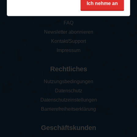
Service
Ich nehme an
So funktioniert‘s
FAQ
Newsletter abonnieren
Kontakt/Support
Impressum
Rechtliches
Nutzungsbedingungen
Datenschutz
Datenschutzeinstellungen
Barrierefreiheitserklärung
Geschäftskunden