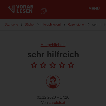
MENÜ
Hauptmenü
Du bist hier
Startseite
❭
Bücher
❭
Hiergeblieben!
❭
Rezensionen
❭
sehr hilf
Hiergeblieben!
sehr hilfreich
01.12.2020 – 17:26
Von
carololcat