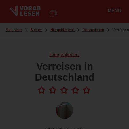
MENÜ
Hauptmenü
Du bist hier
Startseite
❭
Bücher
❭
Hiergeblieben!
❭
Rezensionen
❭
Verreise
Hiergeblieben!
Verreisen in
Deutschland