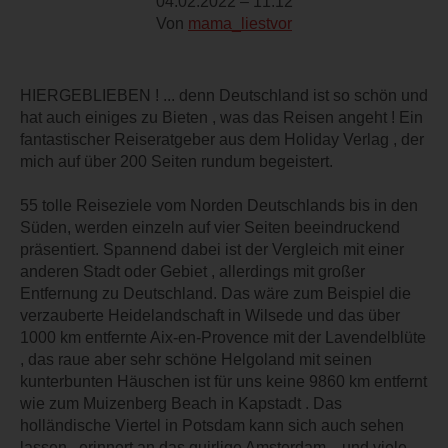
04.02.2022 – 11:12
Von
mama_liestvor
HIERGEBLIEBEN ! ... denn Deutschland ist so schön und
hat auch einiges zu Bieten , was das Reisen angeht ! Ein
fantastischer Reiseratgeber aus dem Holiday Verlag , der
mich auf über 200 Seiten rundum begeistert.
55 tolle Reiseziele vom Norden Deutschlands bis in den
Süden, werden einzeln auf vier Seiten beeindruckend
präsentiert. Spannend dabei ist der Vergleich mit einer
anderen Stadt oder Gebiet , allerdings mit großer
Entfernung zu Deutschland. Das wäre zum Beispiel die
verzauberte Heidelandschaft in Wilsede und das über
1000 km entfernte Aix-en-Provence mit der Lavendelblüte
, das raue aber sehr schöne Helgoland mit seinen
kunterbunten Häuschen ist für uns keine 9860 km entfernt
wie zum Muizenberg Beach in Kapstadt . Das
holländische Viertel in Potsdam kann sich auch sehen
lassen , erinnert an das quirlige Amsterdam... und viele