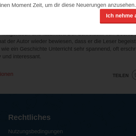
einen Moment Zeit, um dir diese Neuerungen anzusehen.
 Leser auf eine sehr interessante Reise durch 70 Jahre,
Ich nehme 
llem für diejenigen die die Zeiten nur aus Erzählungen 
 Für mich war das Neuland aber sehr gut und interessant
 mitgerissen und fasziniert. Der Schreibstill von Coehlo
at der Autor wieder bewiesen, dass er die Leser begeist
wie ein Geschichte Unterricht sehr spannend, oft ersch
v und interessant.
ionen
TEILEN
Rechtliches
Nutzungsbedingungen