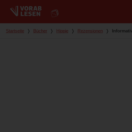
Du bist hier
Startseite
❭
Bücher
❭
Hippie
❭
Rezensionen
❭
Informati