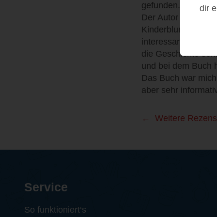
gefunden.
dir 
Der Autor nimmt uns
Kinderblumen. Vor a
interessante Reise.
die Geschichte sehr
und bei dem Buch h
Das Buch war mich 
aber sehr informati
Weitere Rezens
Service
So funktioniert‘s