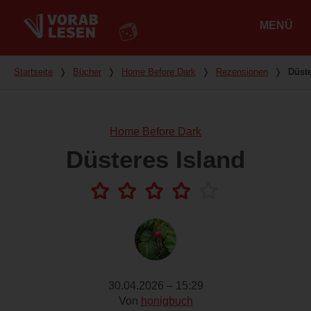
MENÜ
Hauptmenü
Du bist hier
Startseite
❭
Bücher
❭
Home Before Dark
❭
Rezensionen
❭
Düste
Home Before Dark
Düsteres Island
30.04.2026 – 15:29
Von
honigbuch