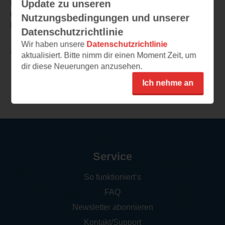
Update zu unseren
Ende war ich mir sicher die Lösung zu kennen und wurde
dann doch kalt erwischt. Mir hat das Buch gut gefallen.
Nutzungsbedingungen und unserer
Ein solider, atmosphärischer Thriller zum wegsuchten.
Datenschutzrichtlinie
Wir haben unsere
Datenschutzrichtlinie
aktualisiert. Bitte nimm dir einen Moment Zeit, um
TEILEN
dir diese Neuerungen anzusehen.
Ich nehme an
Weitere Rezensionen
Service
So funktioniert‘s
FAQ
Newsletter abonnieren
Kontakt/Support