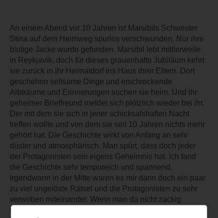
An einem Abend vor 10 Jahren ist Marsibils Schwester
Stina auf dem Heimweg spurlos verschwunden. Nur ihre
blutige Jacke wurde gefunden. Marsibil lebt mittlerweile
in Reykjavik, doch für dieses grauenhafte Jubiläum kehrt
sie zurück in ihr Heimatdorf ins Haus ihrer Eltern. Dort
geschehen seltsame Dinge und erschreckende
Albträume und Erinnerungen suchen sie heim. Und ihr
geheimer Brieffreund meldet sich plötzlich wieder bei ihr.
Der mit dem sie sich in jener schicksalshaften Nacht
treffen wollte und von dem sie seit 10 Jahren nichts mehr
gehört hat. Die Geschichte wirkt von Anfang an sehr
düster und atmosphärisch. Man spürt, dass doch jeder
der Protagonisten sein eigens Geheimnis hat. Ich fand
die Geschichte sehr temporeich und spannend.
Irgendwann in der Mitte waren es mir dann doch ein paar
zu viel ungelöste Rätsel und die Protagonisten zu sehr
verwoben miteinander. Wenn man da nicht zackig
weiterliest, kann man schnell den Überblick verlieren. Am