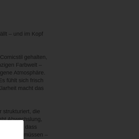
ällt – und im Kopf
Comicstil gehalten,
inzigen Farbwelt –
eigene Atmosphäre.
s fühlt sich frisch
Klarheit macht das
strukturiert, die
teht Abwechslung,
rgt dafür, dass
kämpfen zu müssen –