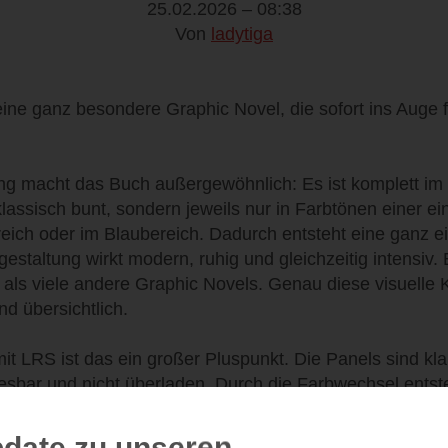
25.02.2026 – 08:38
Von
ladytiga
 eine ganz besondere Graphic Novel, die sofort ins Auge f
ng macht das Buch außergewöhnlich: Es ist komplett im 
 klassisch bunt, sondern jeweils nur in Farbtönen einer e
eich oder im Blaubereich. Dadurch entsteht eine ganz 
estaltung wirkt modern, ruhig und gleichzeitig intensiv. E
als viele andere Graphic Novels. Genau diese visuelle 
 übersichtlich.
t LRS ist das ein großer Pluspunkt. Die Panels sind klar 
t lesbar und nicht überladen. Durch die Farbwechsel ents
l chaotisch wird. Das entlastet beim Lesen enorm und so
ttert. Man hat nicht das Gefühl, gegen Textmengen an
date zu unseren