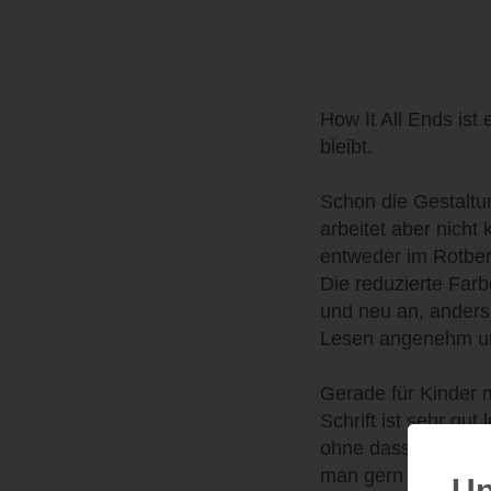
How It All Ends ist
bleibt.
Schon die Gestaltu
arbeitet aber nicht
entweder im Rotber
Die reduzierte Farbg
und neu an, anders 
Lesen angenehm und
Gerade für Kinder mi
Schrift ist sehr gu
ohne dass es visuel
man gern weiterblä
Up