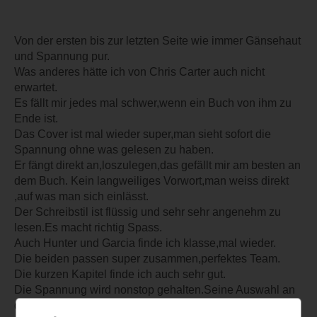
Von der ersten bis zur letzten Seite wie immer Gänsehaut
und Spannung pur.
Was anderes hätte ich von Chris Carter auch nicht
erwartet.
Es fällt mir jedes mal schwer,wenn ein Buch von ihm zu
Ende ist.
Das Cover ist mal wieder super,man sieht sofort die
Spannung ohne was gelesen zu haben.
Er fängt direkt an,loszulegen,das gefällt mir am besten an
dem Buch. Kein langweiliges Vorwort,man weiss direkt
,auf was man sich einlässt.
Der Schreibstil ist flüssig und sehr sehr angenehm zu
lesen.Es macht richtig Spass.
Auch Hunter und Garcia finde ich klasse,mal wieder.
Die beiden passen super zusammen,perfektes Team.
Die kurzen Kapitel finde ich auch sehr gut.
Die Spannung wird nonstop gehalten.Seine Auswahl an
den jetzigen Psychophaten ist hier auch wieder sehr gut