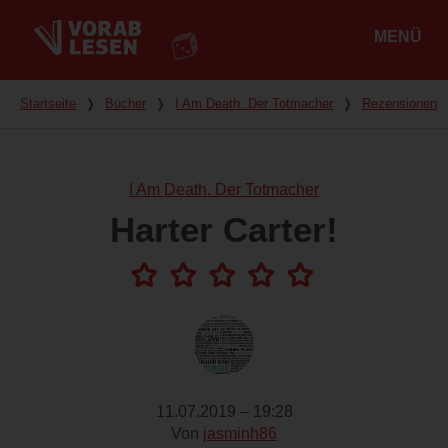
MENÜ
Hauptmenü
Du bist hier
Startseite
❭
Bücher
❭
I Am Death. Der Totmacher
❭
Rezensionen
I Am Death. Der Totmacher
Harter Carter!
11.07.2019 – 19:28
Von
jasminh86