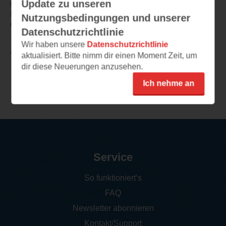
Update zu unseren
gelungen.
Ich bin begeistert von dem Buch,von Hunter ,Garcia und
Nutzungsbedingungen und unserer
Carter natürlich ,top wie immer,Daumen hoch.
Datenschutzrichtlinie
Wir haben unsere
Datenschutzrichtlinie
aktualisiert. Bitte nimm dir einen Moment Zeit, um
TEILEN
dir diese Neuerungen anzusehen.
Ich nehme an
Weitere Rezensionen
Service
So funktioniert‘s
FAQ
Newsletter abonnieren
Kontakt/Support