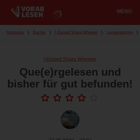
MENÜ
Hauptmenü
Du bist hier
Startseite
❭
Bücher
❭
I Kissed Shara Wheeler
❭
Leseeindrücke
❭
I Kissed Shara Wheeler
Que(e)rgelesen und
bisher für gut befunden!