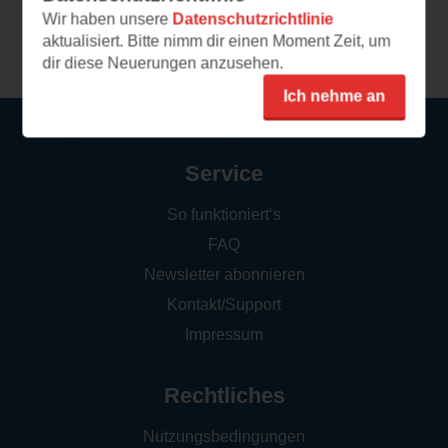
Wir haben unsere
Datenschutzrichtlinie
Weitere Leseeindrücke
aktualisiert. Bitte nimm dir einen Moment Zeit, um
dir diese Neuerungen anzusehen.
Ich nehme an
Service
So funktioniert‘s
FAQ
Newsletter abonnieren
Kontakt/Support
Impressum
Rechtliches
Nutzungsbedingungen