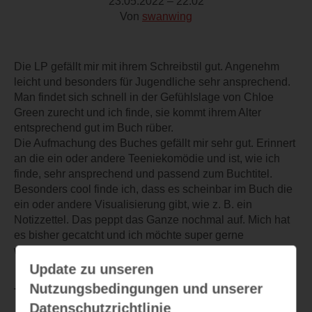
23.05.2022 – 22:02
Von
swanwing
Die LP gefällt mir mit ihrem Schreibstil gut. Angenehm
leicht und besonders für Jugendliche sehr ansprechend.
Man findet sich schnell in der Gefühlslage von Chloe
Green zurecht und ich finde, sie kommt ihrem Alter
entsprechend gut im Buch rüber.
Die Aufmachung des Buches gefällt mir sehr gut. Erinnert
an die ein oder andere Teeniekomödie und ist, wie ich
finde, sehr ansprechend und passend zum Buchtitel.
Besonders cool finde ich, dass es scheinbar im Buch die
ein oder andere Visualisierung gibt, wie z. B. ein
Notizzettel. Das peppt das Ganze nochmal auf. Mich hat
es bisher gecatcht und ich möchte super gerne
weiterlesen!
Update zu unseren
Nutzungsbedingungen und unserer
TEILEN
Datenschutzrichtlinie