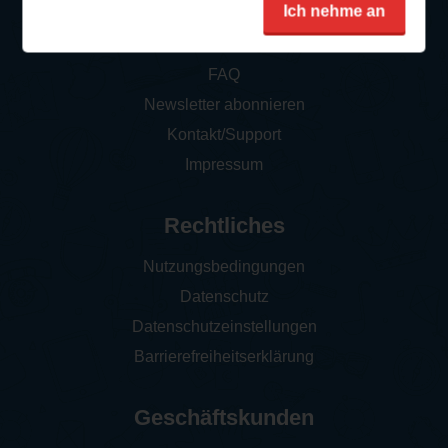
Service
Ich nehme an
So funktioniert‘s
FAQ
Newsletter abonnieren
Kontakt/Support
Impressum
Rechtliches
Nutzungsbedingungen
Datenschutz
Datenschutzeinstellungen
Barrierefreiheitserklärung
Geschäftskunden