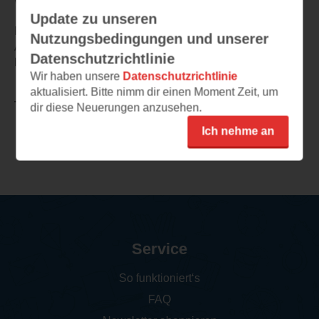
Update zu unseren
Fazit:
Nutzungsbedingungen und unserer
Auch der achte Teil der Reihe war wieder amüsant zu
Datenschutzrichtlinie
lesen.
Wir haben unsere
Datenschutzrichtlinie
aktualisiert. Bitte nimm dir einen Moment Zeit, um
TEILEN
dir diese Neuerungen anzusehen.
Ich nehme an
Weitere Rezensionen
Service
So funktioniert‘s
FAQ