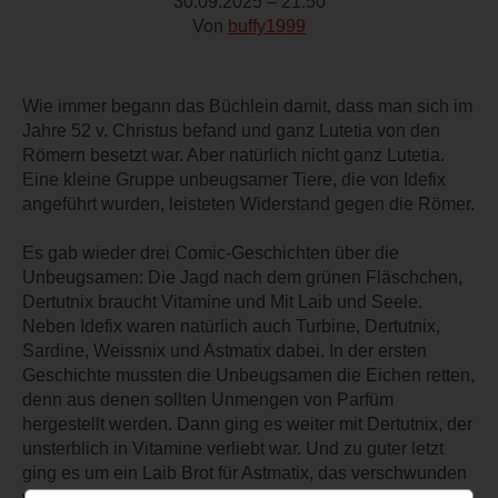
30.09.2025 – 21:50
Von
buffy1999
Wie immer begann das Büchlein damit, dass man sich im
Jahre 52 v. Christus befand und ganz Lutetia von den
Römern besetzt war. Aber natürlich nicht ganz Lutetia.
Eine kleine Gruppe unbeugsamer Tiere, die von Idefix
angeführt wurden, leisteten Widerstand gegen die Römer.
Es gab wieder drei Comic-Geschichten über die
Unbeugsamen: Die Jagd nach dem grünen Fläschchen,
Dertutnix braucht Vitamine und Mit Laib und Seele.
Neben Idefix waren natürlich auch Turbine, Dertutnix,
Sardine, Weissnix und Astmatix dabei. In der ersten
Geschichte mussten die Unbeugsamen die Eichen retten,
denn aus denen sollten Unmengen von Parfüm
hergestellt werden. Dann ging es weiter mit Dertutnix, der
unsterblich in Vitamine verliebt war. Und zu guter letzt
ging es um ein Laib Brot für Astmatix, das verschwunden
war.