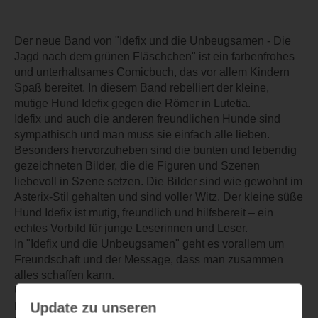
Der neue Band von "Idefix und die Unbeugsamen - Die
Jagd nach dem grünen Fläschchen" ist ein farbenfrohes
und unterhaltsames Comicbuch, das vor allem Kindern
Spaß bereitet. In diesem Band rebelliert der kleine,
mutige Hund Idefix gegen die Römer in Lutetia.
Idefix und auch die anderen freundlichen Hunde sind
sympathisch und man muss sie einfach alle lieben.
Besonders hervorzuheben sind die bunten und lebendig
gezeichneten Bilder, die die Figuren und Szenen
liebevoll in Szene setzen. Die Bilder sind wie gewohnt im
Asterix-Stil gehalten und sind voller Witz. Der kleine süße
Hund Idefix ist mutig, freundlich und hilfsbereit – ein
echtes Vorbild für junge Leserinnen und Leser.
In "Idefix und die Unbeugsamen" geht es vorallem um
Freundschaft und der Message, dass man zusammen
alles schaffen kann.
Uns hat auch der achte Band über den kleinen mutigen
Update zu unseren
Hund viel Freude bereitet und wir freuen uns auf die