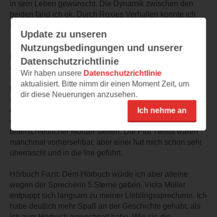
in sein Leben gewünscht. Die Dynamik zwischen den
beiden fand ich ok. Durch Roxies Verhalten konnte ich
dieses Prickeln zwischen ihnen nicht so fühlen.
Update zu unseren
Nutzungsbedingungen und unserer
Die Krimi Anteile waren actionreich und unterhaltsam,
Datenschutzrichtlinie
auch wenn man ganz klar sagen muss, dass viele
Wir haben unsere
Datenschutzrichtlinie
Szenen extrem unrealistisch und absurd sind, und eine
aktualisiert. Bitte nimm dir einen Moment Zeit, um
Einführung von zwei Nebenfiguren war wirklich mehr als
dir diese Neuerungen anzusehen.
seltsam. Gemeinsam müssen die beiden das Oberhaupt
eines Serienmörderrings, der sich als Buchclub tarnt,
Ich nehme an
entlarven. Aber zuerst müssen sie sich der Vielzahl
unterschiedlicher Mörder stellen. Die Plot Twists waren
manchmal vorhersehbar, aber einer hat mich schon sehr
überrascht und in die Irre geführt.
Hörbuch Fazit: Dem Hörbuch würde ich aber alleine
wegen der Sprecherin 5 Sterne geben. Viola Müller
entpuppt sich langsam zu meiner Lieblingssprecherin. Ich
habe deutlich mehr Spaß an der Geschichte gehabt, als
ich zum Hörbuch gewechselt habe. Wie sie die