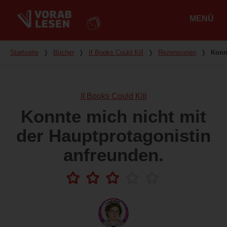
MENÜ
Hauptmenü
Du bist hier
Startseite
❭
Bücher
❭
If Books Could Kill
❭
Rezensionen
❭
Konn
If Books Could Kill
Konnte mich nicht mit
der Hauptprotagonistin
anfreunden.