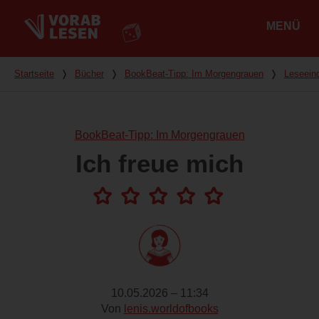
MENÜ
Hauptmenü
Du bist hier
Startseite
❭
Bücher
❭
BookBeat-Tipp: Im Morgengrauen
❭
Leseein
BookBeat-Tipp: Im Morgengrauen
Ich freue mich
10.05.2026 – 11:34
Von
lenis.worldofbooks