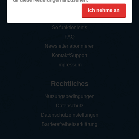
dir diese Neuerungen anzusehen.
Ich nehme an
Service
So funktioniert‘s
FAQ
Newsletter abonnieren
Kontakt/Support
Impressum
Rechtliches
Nutzungsbedingungen
Datenschutz
Datenschutzeinstellungen
Barrierefreiheitserklärung