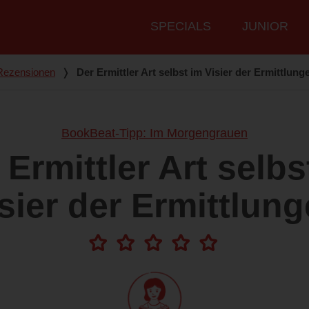
Hauptmenü
SPECIALS
JUNIOR
Rezensionen
❭
Der Ermittler Art selbst im Visier der Ermittlung
BookBeat-Tipp: Im Morgengrauen
 Ermittler Art selbs
sier der Ermittlun