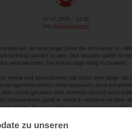
07.07.2026 – 12:36
Von
lesebegeisterte
n online auf, wo eine junge Dame die sich Kessy -X- ne
ell bedrängt worden zu sein. Drei Wochen später ist He
os verschwunden. Die Polizei tappt völlig im Dunkeln.
ennt Henrik und seine Ehefrau Juli schon sehr lange. Mit 
n sie irgendwie einfach nicht vergessen, es ist komplizier
 eine Leiche gefunden wird, kommen Art und seine Kolleg
Art schauen kann, gerät er selbst in Verdacht mit dem 
tun zu haben. Er muss untertauchen und auf seine Arte u
 alle Bänder dieser Serie. Es wird näher auf die Protago
date zu unseren
 kämpft mit seinen eigenen Problemen. Sei es die Verga