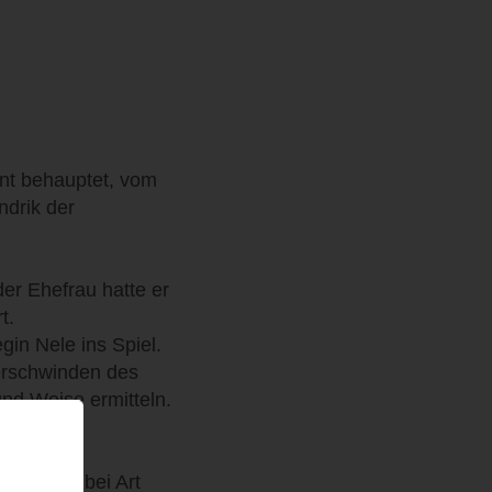
nnt behauptet, vom
ndrik der
der Ehefrau hatte er
t.
in Nele ins Spiel.
Verschwinden des
nd Weise ermitteln.
nisten
ngenheit bei Art