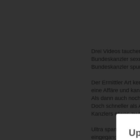
Drei Videos tauche
Bundeskanzler sexu
Bundeskanzler spurl
Der Ermittler Art k
eine Affäre und kan
Als dann auch noch
Doch schneller als 
Kanzlers etwas zu 
Ultra spannend, wie
Up
eingegangen. Jeder