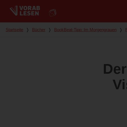
Du bist hier
Startseite
❭
Bücher
❭
BookBeat-Tipp: Im Morgengrauen
❭
Der
Vi