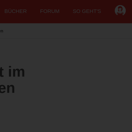
BÜCHER
FORUM
SO GEHT'S
en
t im
gen