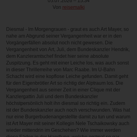
05.07.2026 – 15:34
Von
reisemalki
Diesmal - Im Morgengrauen - graut es auch Art Mayer, so
nahe am Abgrund seiner Vergangenheit war er in den
Vorgängerfällen absolut noch nicht gewesen. Die
Vergangenheit von Art, Juli, dem Bundeskanzler Hendrik,
dem Kanzleramtschef findet hier seine absolute
Zuspitzung. Es geht mit einer Leiche los, was auch sonst
in dieser Thrillerreihe von Marc Raabe. Im U-Bahn
Schacht wird eine kopflose Leiche gefunden. Damit geht
für den Eigenbrötler Art so richtig der Alptraum los. Die
Vergangenheit aus seiner Zeit in einer Clique mit der
Kanzlergattin Juli und dem Bundeskanzler
höchstpersönlich holt ihn diesmal so richtig ein. Zudem
ist der Bundeskanzler auch noch verschwunden. Was hat
nur eine Burgerbudenangestellte damit zu tun und warum
ist Art Mayer mit seiner Kollegin Nele Tschaikowsky auch
wieder mittendrin im Geschehen? Wie immer werden
diese Fäden in der Handlung, welche erstmal so gar