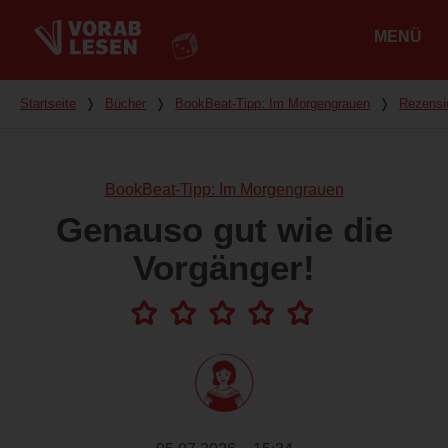
MENÜ
Hauptmenü
Du bist hier
Startseite
❭
Bücher
❭
BookBeat-Tipp: Im Morgengrauen
❭
Rezensi
BookBeat-Tipp: Im Morgengrauen
Genauso gut wie die
Vorgänger!