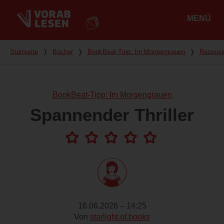
MENÜ
Hauptmenü
Du bist hier
Startseite
❭
Bücher
❭
BookBeat-Tipp: Im Morgengrauen
❭
Rezensi
BookBeat-Tipp: Im Morgengrauen
Spannender Thriller
16.06.2026 – 14:25
Von
starlight.of.books