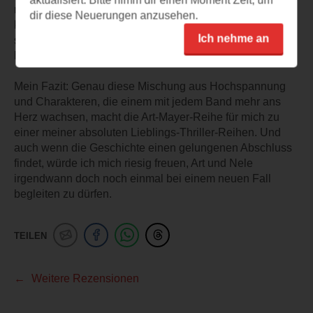
aktualisiert. Bitte nimm dir einen Moment Zeit, um
mitreißend, dass die Seiten nur so dahinfliegen. Die
dir diese Neuerungen anzusehen.
kurzen Kapitel und immer neue brisante Enthüllungen
Ich nehme an
sorgen dafür, dass man das Buch kaum aus der Hand
legen kann.
Mein Fazit: Genau diese Mischung aus Hochspannung
und Charakteren, die einem mit jedem Band mehr ans
Herz wachsen, macht die Art-Mayer-Reihe für mich zu
einer meiner absoluten Lieblings-Thriller-Reihen. Und
auch wenn die Geschichte einen gelungenen Abschluss
findet, würde ich mich riesig freuen, Art und Nele
irgendwann doch noch einmal bei einem neuen Fall
begleiten zu dürfen.
TEILEN
Weitere Rezensionen