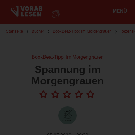
MENÜ
Hauptmenü
Du bist hier
Startseite
❭
Bücher
❭
BookBeat-Tipp: Im Morgengrauen
❭
Rezensi
BookBeat-Tipp: Im Morgengrauen
Spannung im
Morgengrauen