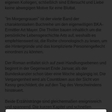
eigenen Kollegen, schließlich sind Eifersucht und Liebe
keine abwegigen Motive für eine Bluttat.
"Im Morgengrauen" ist der vierte Band der
charakterstarken Buchreihe um den eigenwilligen BKA-
Ermittler Art Mayer. Die Thriller bauen inhaltlich um die
persönliche Lebensgeschichte Arts auf, weshalb es
empfehlenswert ist, die Reihe chronologisch zu lesen, um
die Hintergründe und das komplizierte Personengeflecht
einordnen zu können.
Der Roman entfaltet sich auf zwei Handlungsebenen und
beginnt in der Gegenwart Ende Januar, als der
Bundeskanzler schon über eine Woche abgängig ist. Die
Vergangenheit wird als Countdown aus der Sicht von
Kessy geschildert, die auf den Tag des Verschwindens
hinsteuert.
Beide Erzählstränge sind gleichermaßen ereignisreich
und spannend. Die kurzen Kapitel und schnellen