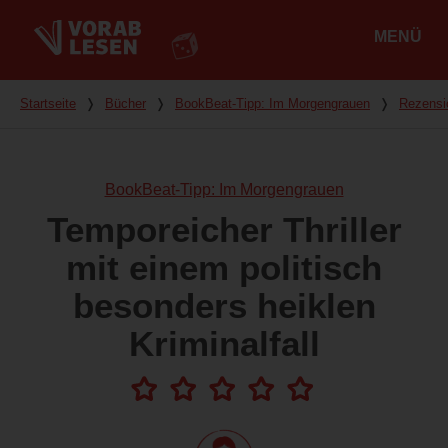
MENÜ
Hauptmenü
Du bist hier
Startseite
❭
Bücher
❭
BookBeat-Tipp: Im Morgengrauen
❭
Rezensi
BookBeat-Tipp: Im Morgengrauen
Temporeicher Thriller
mit einem politisch
besonders heiklen
Kriminalfall