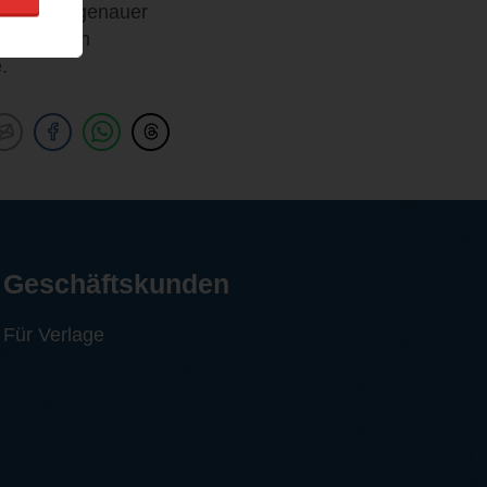
nun etwas genauer
es zuweilen
.
Geschäftskunden
Für Verlage