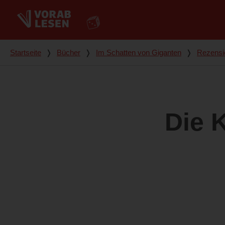
Du bist hier
Startseite
❭
Bücher
❭
Im Schatten von Giganten
❭
Rezensi
Die 