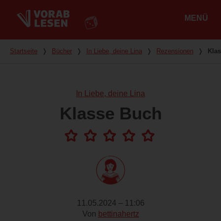
MENÜ
Hauptmenü
Du bist hier
Startseite
❭
Bücher
❭
In Liebe, deine Lina
❭
Rezensionen
❭
Kla
In Liebe, deine Lina
Klasse Buch
11.05.2024 – 11:06
Von
bettinahertz