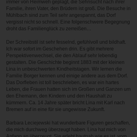
immer von Heimweh geplagt, die Sehnsucht nach ihrer
Familie, ihren Vater, den Brüdern ist groß. Die Besuche in
Mühlbach sind zum Teil sehr angespannt, das Dorf
vergisst nicht so schnell. Eine folgenschwere Begegnung
droht das Familienglück zu zerreißen…
Der Schreibstil ist sehr fesselnd, gefühlvoll und bildhaft.
Ich war sofort im Geschehen drin. Es gibt mehrere
Perspektivenwechsel, die den Ablauf sehr lebendig
gestalten. Die Geschichte beginnt 1883 mit der kleinen
Lina in unbeschwerten Kindheitstagen. Wir lernen die
Familie Borger kennen und einige andere aus dem Dorf.
Das Dorfleben ist toll beschrieben, es war ein hartes
Leben, die Frauen hatten sich im Großen und Ganzen um
den Ehemann, den Kindern und den Haushalt zu
kümmern. Ca. 14 Jahre später bricht Lina mit Karl nach
Bremen auf in eine für sie ungewisse Zukunft.
Barbara Leciejewski hat wunderbare Figuren geschaffen,
die mich durchweg überzeugt haben. Lina hat mich von
Anfang an überzeugt. Sie erlebt hautnah wie es ist, vom