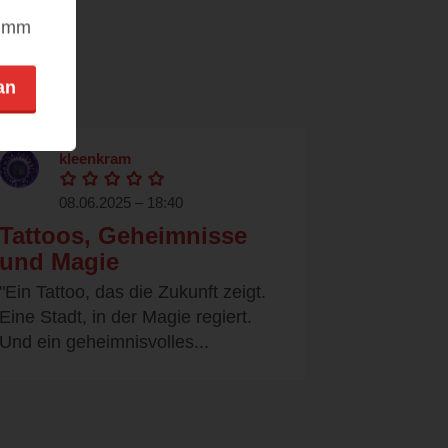
nimm
an
kleenkram
08.06.2025 – 18:40
Tattoos, Geheimnisse
und Magie
"Ein Tattoo, das die Zukunft zeigt.
Eine Stadt, in der Magie regiert.
Und ein geheimnisvolles...