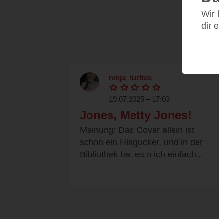
Wir
dir 
ninja_turtles
19.07.2025 – 17:03
Jones, Metty Jones!
Meinung: Das Cover allein ist
schon ein Hingucker, und in der
Bibliothek hat es mich einfach...