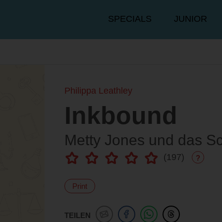
Hauptmenü
SPECIALS
JUNIOR
Philippa Leathley
Inkbound
Metty Jones und das Sc
(
197
)
?
Print
TEILEN