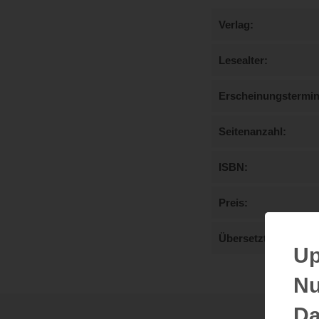
Verlag
Lesealter
Erscheinungstermi
Seitenanzahl
ISBN
Preis
Übersetzt von
Up
Nu
Da