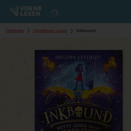
Du bist hier
Startseite
❭
Vorablesen Junior
❭
Inkbound