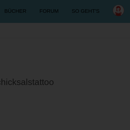
BÜCHER
FORUM
SO GEHT'S
hicksalstattoo