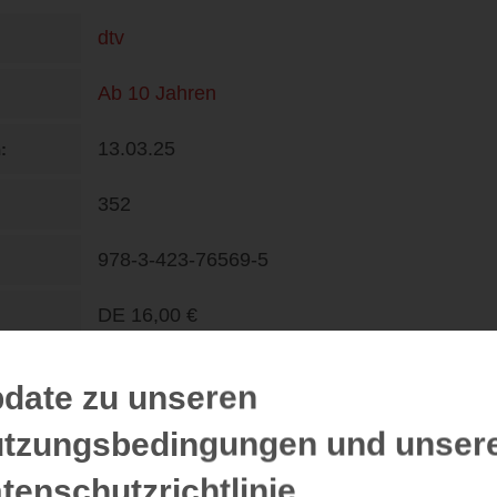
dtv
Ab 10 Jahren
13.03.25
n
352
978-3-423-76569-5
DE
16,00 €
Wolfram Ströle
date zu unseren
tzungsbedingungen und unser
tenschutzrichtlinie