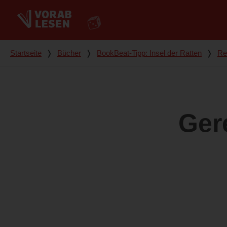
Du bist hier
Startseite
❭
Bücher
❭
BookBeat-Tipp: Insel der Ratten
❭
Re
Ger