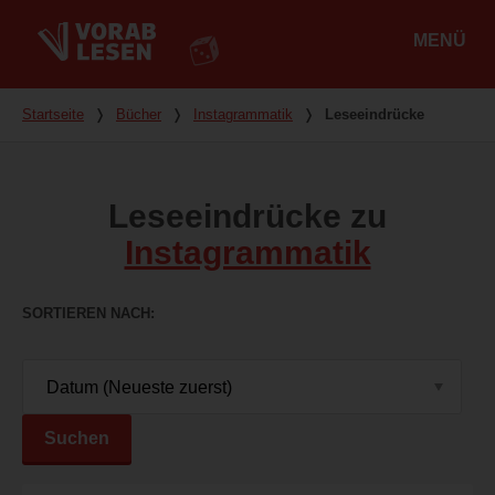
MENÜ
Hauptmenü
Du bist hier
Startseite
❭
Bücher
❭
Instagrammatik
❭
Leseeindrücke
Leseeindrücke zu
Instagrammatik
SORTIEREN NACH
Suchen