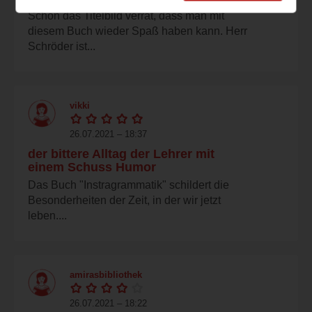
Schon das Titelbild verrät, dass man mit
diesem Buch wieder Spaß haben kann. Herr
Schröder ist...
vikki
26.07.2021 – 18:37
der bittere Alltag der Lehrer mit
einem Schuss Humor
Das Buch "Instragrammatik" schildert die
Besonderheiten der Zeit, in der wir jetzt
leben....
amirasbibliothek
26.07.2021 – 18:22