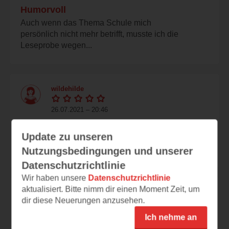
Humorvoll
Auch wenn das Thema Schule mich
persönlich nicht mehr betrifft, musste ich die
Leseprobe wegen...
wildehilde
26.07.2021 – 20:46
alles neu
Update zu unseren
Oh je, wenn das die Zukunft der Schule, des
Unterrichtens ist...na dann gute Nacht :) Ein...
Nutzungsbedingungen und unserer
Datenschutzrichtlinie
Wir haben unsere
Datenschutzrichtlinie
aktualisiert. Bitte nimm dir einen Moment Zeit, um
tigermaus
dir diese Neuerungen anzusehen.
26.07.2021 – 20:37
Ich nehme an
Und weiter gehts