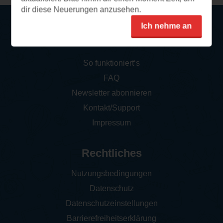
dir diese Neuerungen anzusehen.
Ich nehme an
Service
So funktioniert‘s
FAQ
Newsletter abonnieren
Kontakt/Support
Impressum
Rechtliches
Nutzungsbedingungen
Datenschutz
Datenschutzeinstellungen
Barrierefreiheitserklärung