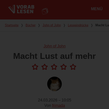
MENÜ
Hauptmenü
Du bist hier
Startseite
❭
Bücher
❭
John of John
❭
Leseeindrücke
❭
Macht Lu
John of John
Macht Lust auf mehr
24.03.2026 – 10:05
Von
frimada