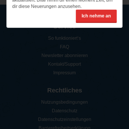
aktualisiert. Bitte nimm dir einen Moment Zeit, um
dir diese Neuerungen anzusehen.
Ich nehme an
Service
So funktioniert‘s
FAQ
Newsletter abonnieren
Kontakt/Support
Impressum
Rechtliches
Nutzungsbedingungen
Datenschutz
Datenschutzeinstellungen
Barrierefreiheitserklärung