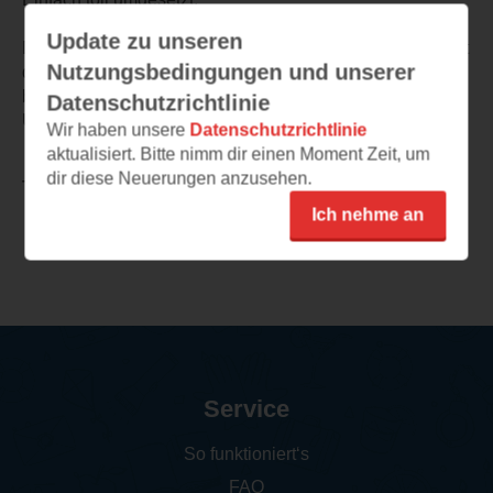
Update zu unseren
Das Buch kommt bei Groß und Klein gut an und vermittelt
Nutzungsbedingungen und unserer
dabei ganz nebenbei ein sehr wichtiges Thema und
bringt dabei den Kindern das gesamte Thema
Datenschutzrichtlinie
Umweltschutz näher.
Wir haben unsere
Datenschutzrichtlinie
aktualisiert. Bitte nimm dir einen Moment Zeit, um
dir diese Neuerungen anzusehen.
TEILEN
Ich nehme an
Weitere Rezensionen
Service
So funktioniert‘s
FAQ