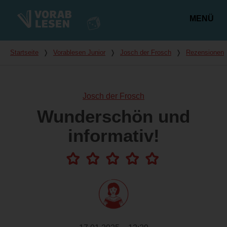
MENÜ
Hauptmenü
Du bist hier
Startseite
❭
Vorablesen Junior
❭
Josch der Frosch
❭
Rezensionen
Josch der Frosch
Wunderschön und
informativ!