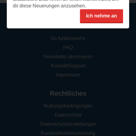
dir diese Neuerungen anzusehen.
Ich nehme an
Service
So funktioniert‘s
FAQ
Newsletter abonnieren
Kontakt/Support
Impressum
Rechtliches
Nutzungsbedingungen
Datenschutz
Datenschutzeinstellungen
Barrierefreiheitserklärung