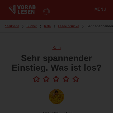
MENÜ
Hauptmenü
Du bist hier
Startseite
❭
Bücher
❭
Kala
❭
Leseeindrücke
❭
Sehr spannender 
Kala
Sehr spannender
Einstieg. Was ist los?