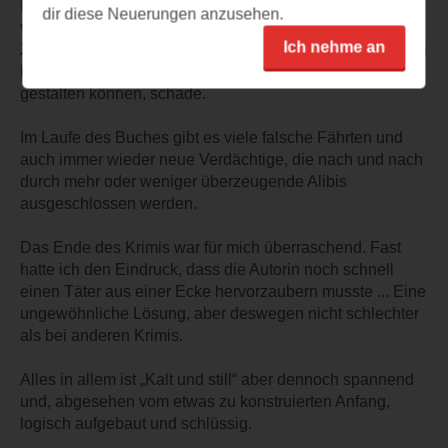
Bürokratielandschaft nur schwierig bis gar nicht
dir diese Neuerungen anzusehen.
vorstellbar ist, hat es mir großen Spaß gemacht, das
Ich nehme an
Zusammenwachsen des Teams zu beobachten. Dennoch
hätte man den Serieneinstieg ein wenig realistischer
gestalten können, schade.
Im Laufe des Buches gibt es viele falsche Fährten und
auch immer wieder neue Verdächtige, die nach und nach
durch mehr oder weniger überzeugende Alibis
ausgeschlossen werden.
Das Ende des Krimis war für mich überraschend. Fast
hatte ich den Eindruck, dass die Autorin noch schnell
einen Täter aus einer Ecke hervorzaubern musste ... Eine
ungewöhnliche Lösung, aber deswegen nicht schlechter
als bei anderen Krimis.
Alles in allem ist „Kalt und still“ aber dennoch spannend
und, abgesehen vom etwas zu konstruierten Anfang,
logisch aufgebaut und schlüssig.