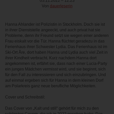
05.11.2022 – 12:23
Von
dauerleserin
Hanna Ahlander ist Polizistin in Stockholm. Doch sie ist
in ihrer Dienststelle angeeckt, und auch privat hat sie
Probleme, denn ihr Freund setzt sie wegen einer anderen
Frau eiskalt vor die Tür. Hanna flüchtet geradezu in das
Ferienhaus ihrer Schwester Lydia. Das Ferienhaus ist im
Ski-Ort Åre, dort haben Hanna und Lydia auch viel Zeit in
ihrer Kindheit verbracht. Kurz nachdem Hanna dort
angekommen ist, erfährt sie, dass nach einer Lucia-Party
ein junges Mädchen vermisst wird, und sie beginnt, sich
für den Fall zu interessieren und sich einzubringen. Und
auf einmal ergeben sich für Hanna in dem kleinen Dorf
am Polarkreis ganz neue berufliche Möglichkeiten.
Cover und Schreibstil:
Das Cover von „Kalt und still“ gehört für mich zu den
schönsten Covern, die ich in 2022 gesehen habe. Das