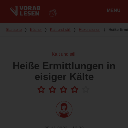
MENÜ
Hauptmenü
Du bist hier
Startseite
❭
Bücher
❭
Kalt und still
❭
Rezensionen
❭
Heiße Ermi
Kalt und still
Heiße Ermittlungen in
eisiger Kälte