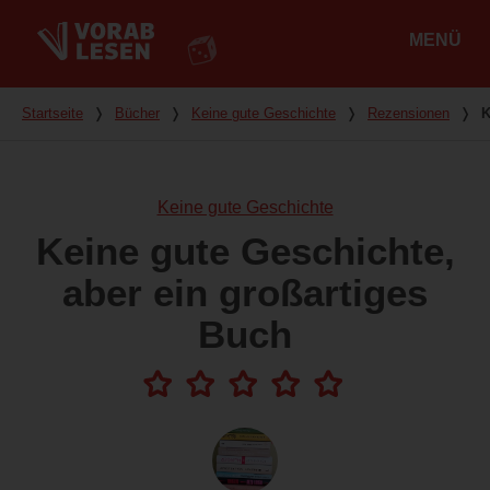
MENÜ
Hauptmenü
Du bist hier
Startseite
❭
Bücher
❭
Keine gute Geschichte
❭
Rezensionen
❭
K
Keine gute Geschichte
Keine gute Geschichte,
aber ein großartiges
Buch