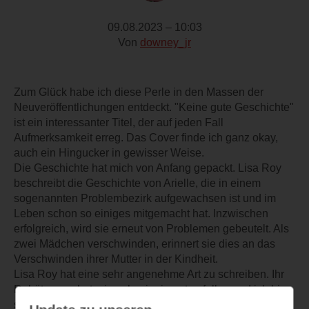
09.08.2023 – 10:03
Von
downey_jr
Zum Glück habe ich diese Perle in den Massen der
Neuveröffentlichungen entdeckt. "Keine gute Geschichte"
ist ein interessanter Titel, der auf jeden Fall
Aufmerksamkeit erreg. Das Cover finde ich ganz okay,
auch ein Hingucker in gewisser Weise.
Die Geschichte hat mich von Anfang gepackt. Lisa Roy
beschreibt die Geschichte von Arielle, die in einem
sogenannten Problembezirk aufgewachsen ist und im
Leben schon so einiges mitgemacht hat. Inzwischen
erfolgreich, wird sie erneut von Problemen gebeutelt. Als
zwei Mädchen verschwinden, erinnert sie dies an das
Verschwinden ihrer Mutter in der Kindheit.
Lisa Roy hat eine sehr angenehme Art zu schreiben. Ihr
Debütroman hat mir wahnsinnig gut gefallen und ich bin
sehr gespannt, was man von dieser interessanten Autorin