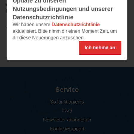
Update zu unseren
noch hören wird. - Für mich eines der absoluten
Nutzungsbedingungen und unserer
Highlights in diesem Lesejahr! Unbedingt lesen!
Datenschutzrichtlinie
Wir haben unsere
Datenschutzrichtlinie
TEILEN
aktualisiert. Bitte nimm dir einen Moment Zeit, um
dir diese Neuerungen anzusehen.
Weitere Rezensionen
Ich nehme an
Service
So funktioniert‘s
FAQ
Newsletter abonnieren
Kontakt/Support