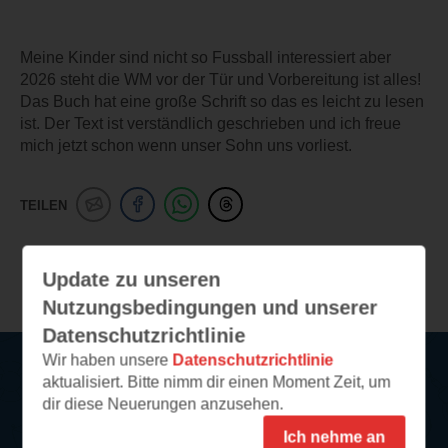
Meine Kinder sind nicht so Fussball interessiert aber
2026 steht die WM vor der Tür und Vorbereitung ist alles!
Das Buch hat eine große Schrift so das es leicht zu lesen
ist. Der Text ist verständlich geschrieben und ich freue
mich jetzt schon wenn unser Sohn uns vorliest.
TEILEN
Weitere Leseeindrücke
Update zu unseren
Nutzungsbedingungen und unserer
Datenschutzrichtlinie
Wir haben unsere
Datenschutzrichtlinie
aktualisiert. Bitte nimm dir einen Moment Zeit, um
Service
dir diese Neuerungen anzusehen.
Ich nehme an