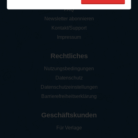
So funktioniert‘s
FAQ
Newsletter abonnieren
Kontakt/Support
Impressum
Rechtliches
Nutzungsbedingungen
Datenschutz
Datenschutzeinstellungen
Barrierefreiheitserklärung
Geschäftskunden
Für Verlage