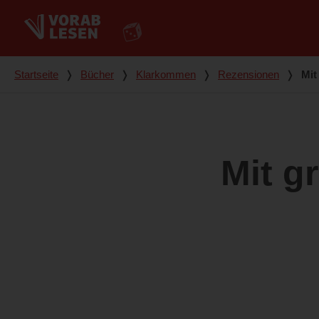
Du bist hier
Startseite
❭
Bücher
❭
Klarkommen
❭
Rezensionen
❭
Mit
Mit g