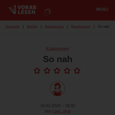
MENÜ
Hauptmenü
Du bist hier
Startseite
❭
Bücher
❭
Klarkommen
❭
Rezensionen
❭
So nah
Klarkommen
So nah
16.02.2024 – 18:32
Von
caro_phie