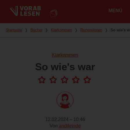
MENÜ
Hauptmenü
Du bist hier
Startseite
❭
Bücher
❭
Klarkommen
❭
Rezensionen
❭
So wie's w
Klarkommen
So wie's war
12.02.2024 – 10:46
Von
andikreide